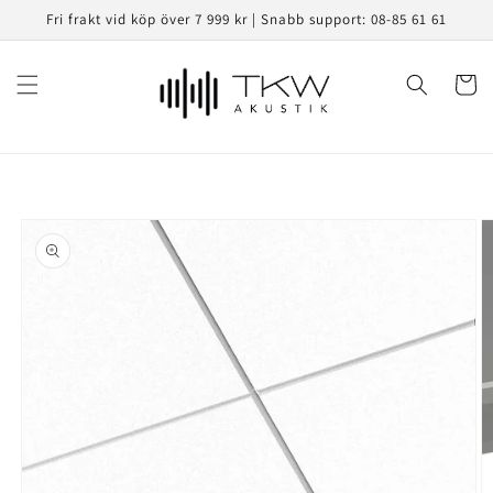
vidare
Fri frakt vid köp över 7 999 kr | Snabb support: 08-85 61 61
till
innehåll
Varukor
å vidare till
roduktinformation