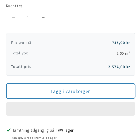
Kvantitet
Minska
Öka
kvantitet
kvantitet
för
för
Master
Master
Pris per m2:
715,00 kr
Ds
Ds
Total yta:
3.60 m²
Totalt pris:
2 574,00 kr
Lägg i varukorgen
Hämtning tillgänglig på
TKW lager
Vanligtvis redo inom 2-4 dagar