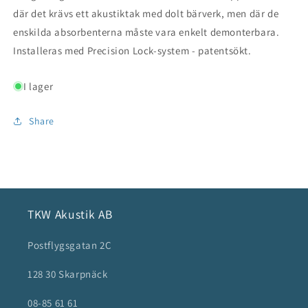
där det krävs ett akustiktak med dolt bärverk, men där de
enskilda absorbenterna måste vara enkelt demonterbara.
Installeras med Precision Lock-system - patentsökt.
I lager
Share
TKW Akustik AB
Postflygsgatan 2C
128 30 Skarpnäck
08-85 61 61